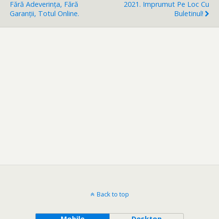
Fără Adeverința, Fără
2021. Imprumut Pe Loc Cu
Garanții, Totul Online.
Buletinul!
Back to top
Mobile
Desktop