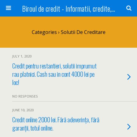
Biroul de credit - Informatii, credite, refinantare
Categories ›
Solutii De Creditare
JULY 1, 2020
Credit pentru restantieri, solutii imprumut
rau platnici. Cash sau in cont 4000 lei pe
loc!
NO RESPONSES
JUNE 10, 2020
Credit online 2000 lei. Fără adeverința, fără
garanții, totul online.