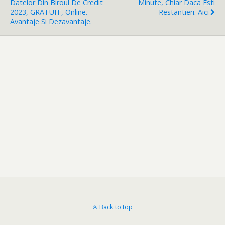
Datelor Din Biroul De Credit
Minute, Chiar Daca Esti
2023, GRATUIT, Online.
Restantieri. Aici
Avantaje Si Dezavantaje.
Back to top