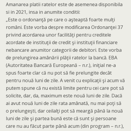
Amanarea platii ratelor este de asemenea disponibila
si in 2021, insa in anumite conditii:
„Este o ordonanţă pe care o aşteaptă foarte mulţi
români. Este vorba despre modificarea Ordonanţei 37
privind acordarea unor facilităţi pentru creditele
acordate de instituţii de credit şi instituţii financiare
nebancare anumitor categorii de debitori. Este vorba
de prelungirea amânării plăţii ratelor la bancă. EBA
(Autoritatea Bancară Europeană – n.r.), iniţial ne-a
spus foarte clar că nu pot să fie prelungite decât
pentru nouă luni de zile. A venit cu explicaţii şi acum vă
putem spune că nu există limite pentru cei care pot să
solicite, dar, da, maximum este nouă luni de zile. Dacă
ai avut nouă luni de zile rata amânată, nu mai poţi să
o prelungeşti, dar ceilalţi pot să meargă până la nouă
luni de zile şi partea bună este că sunt şi persoane
care nu au făcut parte până acum (din program – n.r.),