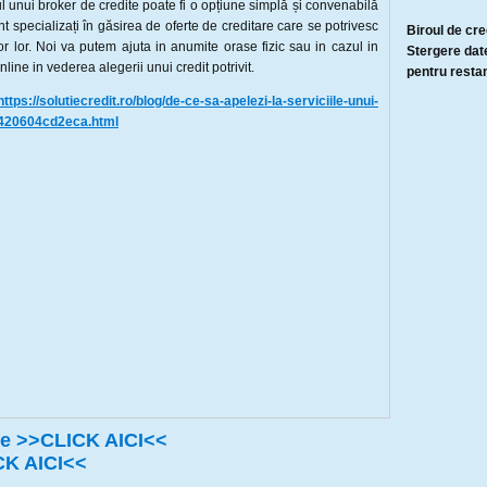
l unui broker de credite poate fi o opțiune simplă și convenabilă
unt specializați în găsirea de oferte de creditare care se potrivesc
Biroul de cred
ilor lor. Noi va putem ajuta in anumite orase fizic sau in cazul in
Stergere date
ine in vederea alegerii unui credit potrivit.
pentru restan
https://solutiecredit.ro/blog/de-ce-sa-apelezi-la-serviciile-unui-
-6420604cd2eca.html
ice >>CLICK AICI<<
CK AICI<<