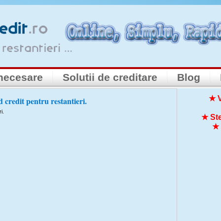
necesare
Solutii de creditare
Blog
★ V
d credit pentru restantieri.
i.
★ Ste
★ 