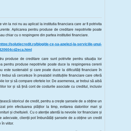
 vin la noi nu au aplicat la institutia financiara care ar fi potrivita
 curente. Aplicarea pentru produse de creditare nepotrivite poate
u chiar cu o respingere din partea institutiei financiare.
https://solutiecredit.ro/blog/de-ce-sa-apelezi-la-serviciile-unui-
-6420604cd2eca.html
tru produse de creditare care sunt potrivite pentru situația lor
rea pentru produse nepotrivite poate duce la respingerea cererii
u este sustenabil și care poate duce la dificultăți financiare în
ar trebui să cerceteze în prealabil instituțiile financiare care oferă
ile lor și să compare ofertele lor. De asemenea, ar trebui să aibă
lilor lor și să țină cont de costurile asociate cu creditul, inclusiv
tățească istoricul de credit, pentru a crește șansele de a obține un
zat prin efectuarea plăților la timp, evitarea datoriilor mari și
ituri și cheltuieli. Cu o atenție atentă la nevoile lor financiare și
use adecvate, clienții pot îmbunătăți șansele de a obține un credit
în viitor.