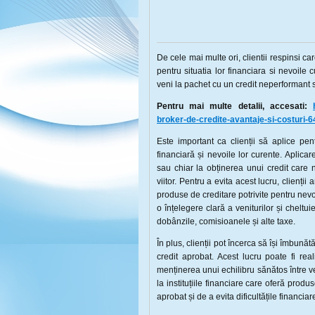
De cele mai multe ori, clientii respinsi care
pentru situatia lor financiara si nevoile
veni la pachet cu un credit neperformant sa
Pentru mai multe detalii, accesati:
broker-de-credite-avantaje-si-costuri
Este important ca clienții să aplice pen
financiară și nevoile lor curente. Aplica
sau chiar la obținerea unui credit care n
viitor. Pentru a evita acest lucru, clienții 
produse de creditare potrivite pentru nevo
o înțelegere clară a veniturilor și cheltuie
dobânzile, comisioanele și alte taxe.
În plus, clienții pot încerca să își îmbună
credit aprobat. Acest lucru poate fi reali
menținerea unui echilibru sănătos între ven
la instituțiile financiare care oferă prod
aprobat și de a evita dificultățile financiare 