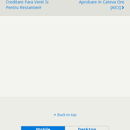
Creditare Fara Venit Si
Aprobare In Cateva Ore
Pentru Restantieri!
[AICI]
Back to top
Mobile
Desktop