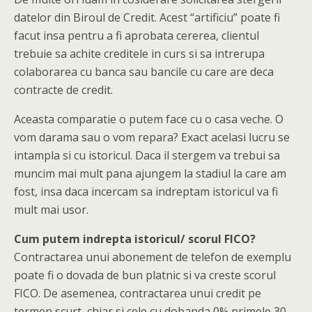
datelor din Biroul de Credit. Acest “artificiu” poate fi
facut insa pentru a fi aprobata cererea, clientul
trebuie sa achite creditele in curs si sa intrerupa
colaborarea cu banca sau bancile cu care are deca
contracte de credit.
Aceasta comparatie o putem face cu o casa veche. O
vom darama sau o vom repara? Exact acelasi lucru se
intampla si cu istoricul. Daca il stergem va trebui sa
muncim mai mult pana ajungem la stadiul la care am
fost, insa daca incercam sa indreptam istoricul va fi
mult mai usor.
Cum putem indrepta istoricul/ scorul FICO?
Contractarea unui abonement de telefon de exemplu
poate fi o dovada de bun platnic si va creste scorul
FICO. De asemenea, contractarea unui credit pe
termen scurt, chiar si cele cu dobanda 0% primele 30