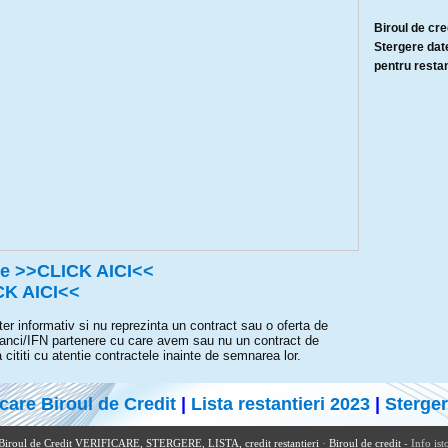
Biroul de cred
Stergere date
pentru restan
ice >>CLICK AICI<<
CK AICI<<
er informativ si nu reprezinta un contract sau o oferta de
 banci/IFN partenere cu care avem sau nu un contract de
ititi cu atentie contractele inainte de semnarea lor.
icare Biroul de Credit
|
Lista restantieri 2023
|
Sterger
Biroul de Credit VERIFICARE, STERGERE, LISTA, credit restantieri
·
Biroul de credit
- Info ist