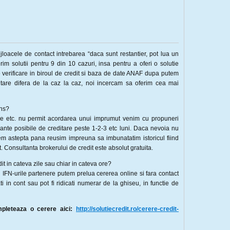
loacele de contact intrebarea “daca sunt restantier, pot lua un
rim solutii pentru 9 din 10 cazuri, insa pentru a oferi o solutie
 verificare in biroul de credit si baza de date ANAF dupa putem
itare difera de la caz la caz, noi incercam sa oferim cea mai
ins?
are etc. nu permit acordarea unui imprumut venim cu propuneri
riante posibile de creditare peste 1-2-3 etc luni. Daca nevoia nu
utem astepta pana reusim impreuna sa imbunatatim istoricul fiind
t. Consultanta brokerului de credit este absolut gratuita.
it in cateva zile sau chiar in cateva ore?
 IFN-urile partenere putem prelua cererea online si fara contact
ati in cont sau pot fi ridicati numerar de la ghiseu, in functie de
mpleteaza o cerere aici:
http://solutiecredit.ro/cerere-credit-