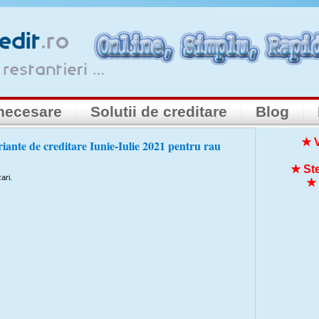
necesare
Solutii de creditare
Blog
★ V
riante de creditare Iunie-Iulie 2021 pentru rau
★ Ste
ari.
★ 