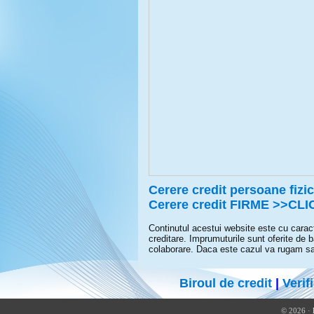
Cerere credit persoane fiz
Cerere credit FIRME >>CLI
Continutul acestui website este cu caract
creditare. Imprumuturile sunt oferite de
colaborare. Daca este cazul va rugam sa c
Biroul de credit
|
Verif
© 2026 ·