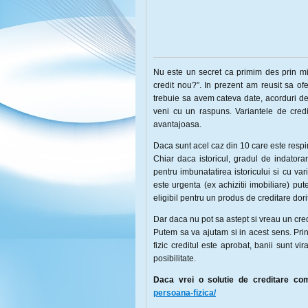
Nu este un secret ca primim des prin mij
credit nou?”. In prezent am reusit sa ofe
trebuie sa avem cateva date, acorduri de
veni cu un raspuns. Variantele de cred
avantajoasa.
Daca sunt acel caz din 10 care este resp
Chiar daca istoricul, gradul de indator
pentru imbunatatirea istoricului si cu va
este urgenta (ex achizitii imobiliare) p
eligibil pentru un produs de creditare dori
Dar daca nu pot sa astept si vreau un cred
Putem sa va ajutam si in acest sens. Prin
fizic creditul este aprobat, banii sunt vir
posibilitate.
Daca vrei o solutie de creditare co
persoana-fizica/