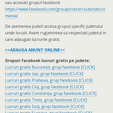
sau accesati grupul facebook
https://www.facebook.com/groups/cereri.si.donatii.ro
mania/
De asemenea puteti accesa grupul specific judetului
unde locuiti. Avem rugamintea sa respectati judetul in
care adaugati lucrurile gratis.
>>ADAUGA ANUNT ONLINE<<
Grupuri facebook lucruri gratis pe judete:
Lucruri gratis București, grup facebook [CLICK]
Lucruri gratis Iași, grup facebook [CLICK]
Lucruri gratis Prahova, grup facebook [CLICK]
Lucruri gratis Cluj, grup facebook [CLICK]
Lucruri gratis Constanța, grup facebook [CLICK]
Lucruri gratis Timiș, grup facebook [CLICK]
Lucruri gratis Dolj, grup facebook [CLICK]