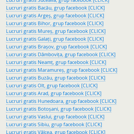
Lucruri gratis Suceava, grup facebook [CLICK]
Lucruri gratis Bacău, grup facebook [CLICK]
Lucruri gratis Argeș, grup facebook [CLICK]
Lucruri gratis Bihor, grup facebook [CLICK]
Lucruri gratis Mureș, grup facebook [CLICK]
Lucruri gratis Galați, grup facebook [CLICK]
Lucruri gratis Brașov, grup facebook [CLICK]
Lucruri gratis Dâmbovița, grup facebook [CLICK]
Lucruri gratis Neamț, grup facebook [CLICK]
Lucruri gratis Maramureș, grup facebook [CLICK]
Lucruri gratis Buzău, grup facebook [CLICK]
Lucruri gratis Olt, grup facebook [CLICK]
Lucruri gratis Arad, grup facebook [CLICK]
Lucruri gratis Hunedoara, grup facebook [CLICK]
Lucruri gratis Botoșani, grup facebook [CLICK]
Lucruri gratis Vaslui, grup facebook [CLICK]
Lucruri gratis Sibiu, grup facebook [CLICK]
Lucruri gratis Vâlcea, grup facebook [CLICK]