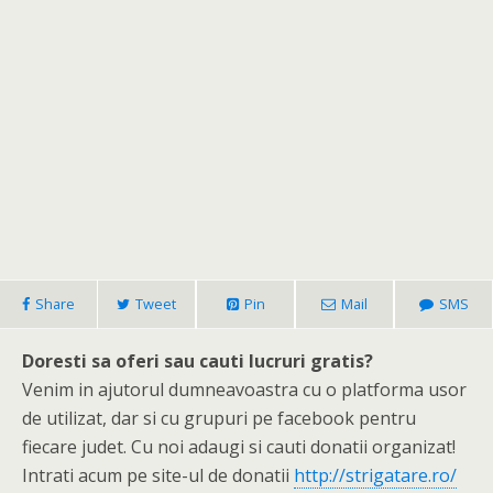
Share
Tweet
Pin
Mail
SMS
Doresti sa oferi sau cauti lucruri gratis?
Venim in ajutorul dumneavoastra cu o platforma usor
de utilizat, dar si cu grupuri pe facebook pentru
fiecare judet. Cu noi adaugi si cauti donatii organizat!
Intrati acum pe site-ul de donatii
http://strigatare.ro/