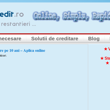
necesare
Solutii de creditare
Blog
★ V
e pe 10 ani – Aplica online
izari.
★ Ste
★ 