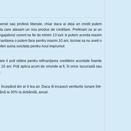
 pensii sau profesii liberale, chiar daca ai deja un credit putem
 la care atasam un nou produs de creditare. Preferam sa ai un
angajatorul curent sa fie de minim 13 luni si putem acorda maxim
inantarea o putem face pentru maxim 10 ani, tocmai sa nu aveti o
oferi suma soicitata pentru noul imprumut.
re il poti obtine pentru refinanțarea creditelor acordate înainte
0 ani. Poți aplica acum de oriunde ai fi, în orice sucursală sau
.
ă începând din al 6 lea an. Daca iti incasezi veniturile lunare într-
 până la 30% la dobândă, anual.